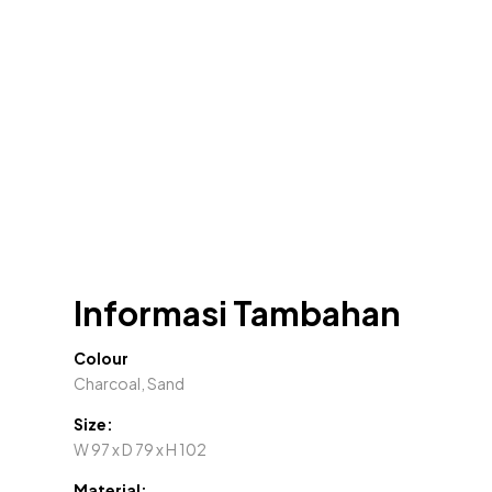
Informasi Tambahan
Colour
Charcoal, Sand
Size:
W 97 x D 79 x H 102
Material: