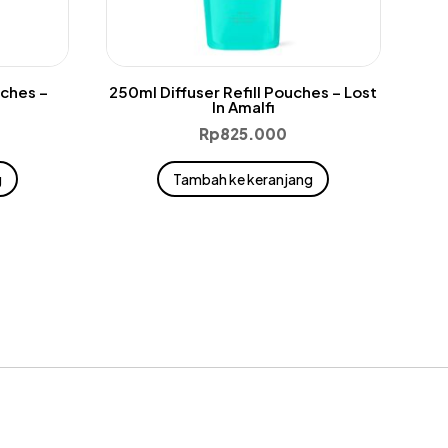
uches –
250ml Diffuser Refill Pouches – Lost
In Amalfi
Rp
825.000
g
Tambah ke keranjang