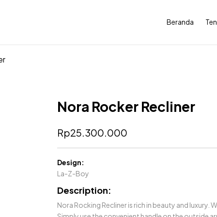
Beranda
Ten
er
Nora Rocker Recliner
Rp
25.300.000
Design:
La-Z-Boy
Description:
Nora Rocking Recliner is rich in beauty and luxury. 
Simply use the convenient handle on the outside arm 