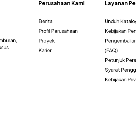
Perusahaan Kami
Layanan Pe
Berita
Unduh Katalo
Profil Perusahaan
Kebijakan Pen
mburan,
Proyek
Pengembalia
usus
Karier
(FAQ)
Petunjuk Per
Syarat Peng
Kebijakan Priv