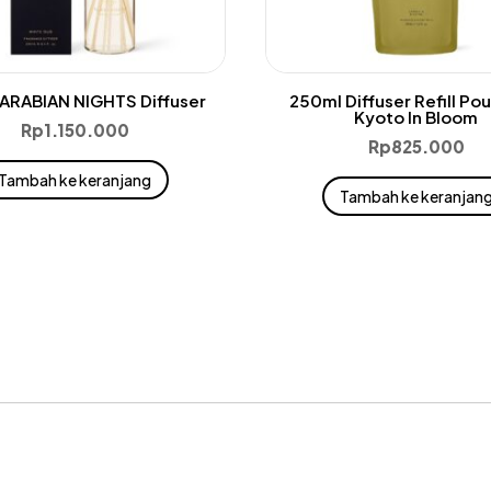
ARABIAN NIGHTS Diffuser
250ml Diffuser Refill Po
Kyoto In Bloom
Rp
1.150.000
Rp
825.000
Tambah ke keranjang
Tambah ke keranjan