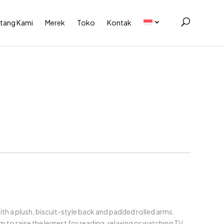
tang Kami
Merek
Toko
Kontak
With a plush, biscuit-style back and padded rolled arms.
to raise the legrest for reading, relaxing or watching TV.