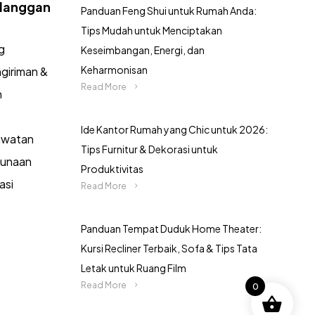
langgan
Panduan Feng Shui untuk Rumah Anda:
Tips Mudah untuk Menciptakan
g
Keseimbangan, Energi, dan
Keharmonisan
giriman &
Read More
n
Ide Kantor Rumah yang Chic untuk 2026:
awatan
Tips Furnitur & Dekorasi untuk
gunaan
Produktivitas
asi
Read More
Panduan Tempat Duduk Home Theater:
Kursi Recliner Terbaik, Sofa & Tips Tata
Letak untuk Ruang Film
Read More
0