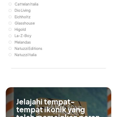
Cattelan Italia
Dio Living
Eichholtz
Glasshouse
Higold
La-Z-Boy
Melandas
Natuzzi Editions
Natuzzi Italia
Jelajahi tempat-
tempat ikonik yang