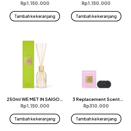
Diffuser
Diffuser
Rp
1.150.000
Rp
1.150.000
Tambah ke keranjang
Tambah ke keranjang
250ml WE MET IN SAIGON
3 Replacement Scent
Diffuser
Disks – A TAHAA AFFAIR
Rp
1.150.000
Rp
310.000
Tambah ke keranjang
Tambah ke keranjang