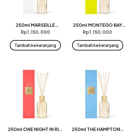
250ml MARSEILLE
250ml MONTEGO BAY
MEMOIR Diffuser
RHYTHM Diffuser
Rp
1.150.000
Rp
1.150.000
Tambah ke keranjang
Tambah ke keranjang
250ml ONE NIGHT IN RIO
250ml THE HAMPTONS