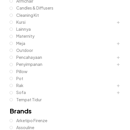
Armchair
Candles & Diffusers
Cleaning Kit
Kursi
Lainnya
Maternity
Meja
Outdoor
Pencahayaan
Penyimpanan
Pillow
Pot
Rak
Sofa
Tempat Tidur
Brands
Arketipo Firenze
Assouline