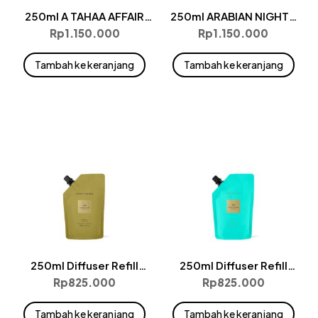
250ml A TAHAA AFFAIR
250ml ARABIAN NIGHTS
Diffuser
Diffuser
Rp
1.150.000
Rp
1.150.000
Tambah ke keranjang
Tambah ke keranjang
250ml Diffuser Refill
250ml Diffuser Refill
Pouches – Kyoto In Bloom
Pouches – Lost In Amalfi
Rp
825.000
Rp
825.000
Tambah ke keranjang
Tambah ke keranjang