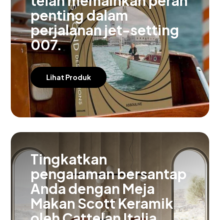
telah memainkan peran
penting dalam
perjalanan jet-setting
007.
Lihat Produk
Tingkatkan
pengalaman bersantap
Anda dengan Meja
Makan Scott Keramik
oleh Cattelan Italia.