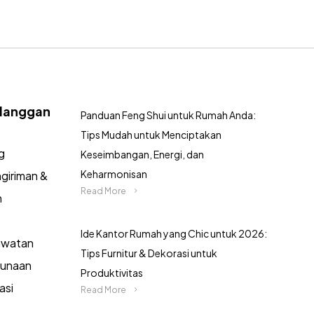
langgan
Panduan Feng Shui untuk Rumah Anda:
Tips Mudah untuk Menciptakan
g
Keseimbangan, Energi, dan
Keharmonisan
giriman &
Read More
n
Ide Kantor Rumah yang Chic untuk 2026:
awatan
Tips Furnitur & Dekorasi untuk
gunaan
Produktivitas
asi
Read More