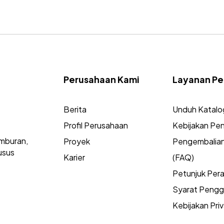
Perusahaan Kami
Layanan Pe
Berita
Unduh Katalo
Profil Perusahaan
Kebijakan Pen
mburan,
Proyek
Pengembalia
usus
Karier
(FAQ)
Petunjuk Per
Syarat Peng
Kebijakan Priv