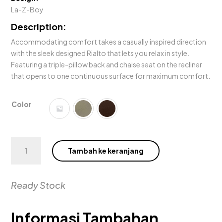
La-Z-Boy
Description:
Accommodating comfort takes a casually inspired direction
with the sleek designed Rialto that lets you relax in style.
Featuring a triple-pillow back and chaise seat on the recliner
that opens to one continuous surface for maximum comfort.
Color
Kuantitas
Tambah ke keranjang
Rialto
Wall
Reclining
Ready Stock
Loveseat
Informasi Tambahan