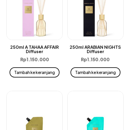
250ml A TAHAA AFFAIR
250ml ARABIAN NIGHTS
Diffuser
Diffuser
Rp
1.150.000
Rp
1.150.000
Tambah ke keranjang
Tambah ke keranjang