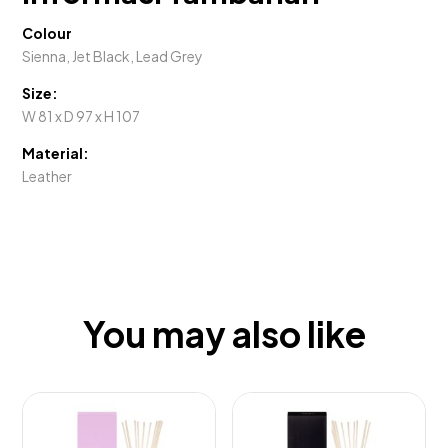
Colour
Sienna, Jet Black, Lead Grey
Size:
W 81 x D 97 x H 107
Material:
Leather
You may also like