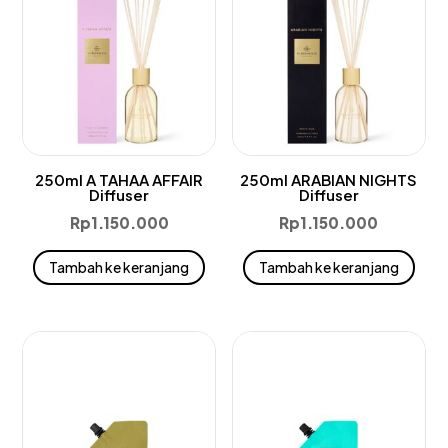
250ml A TAHAA AFFAIR
250ml ARABIAN NIGHTS
Diffuser
Diffuser
Rp
1.150.000
Rp
1.150.000
Tambah ke keranjang
Tambah ke keranjang