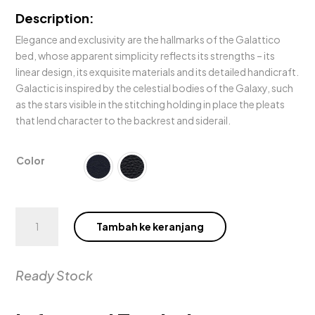
Description:
Elegance and exclusivity are the hallmarks of the Galattico
bed, whose apparent simplicity reflects its strengths – its
linear design, its exquisite materials and its detailed handicraft.
Galactic is inspired by the celestial bodies of the Galaxy, such
as the stars visible in the stitching holding in place the pleats
that lend character to the backrest and siderail.
Color
Kuantitas
Tambah ke keranjang
Galattico
Bed
Ready Stock