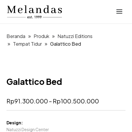
Beranda
Produk
Natuzzi Editions
Tempat Tidur
Galattico Bed
Galattico Bed
Rentang
Rp
91.300.000
–
Rp
100.500.000
harga:
Rp91.300.
hingga
Design:
Rp100.500
Natuzzi Design Center