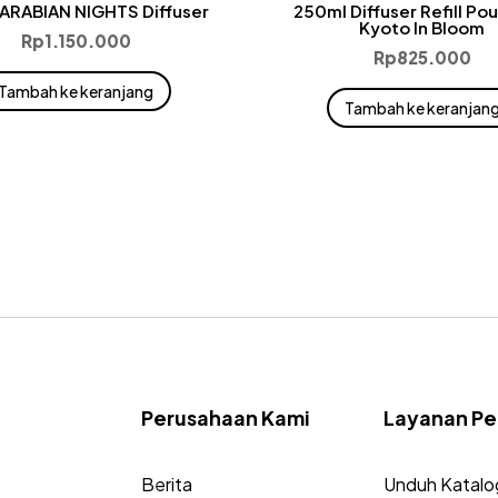
ARABIAN NIGHTS Diffuser
250ml Diffuser Refill Po
Kyoto In Bloom
Rp
1.150.000
Rp
825.000
Tambah ke keranjang
Tambah ke keranjan
Perusahaan Kami
Layanan Pe
Berita
Unduh Katalo