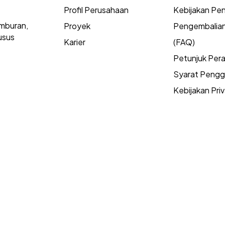
Profil Perusahaan
Kebijakan Pen
mburan,
Proyek
Pengembalia
usus
Karier
(FAQ)
Petunjuk Per
Syarat Peng
Kebijakan Priv