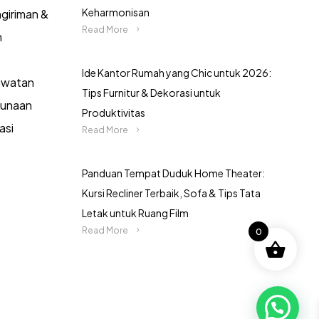
Keharmonisan
giriman &
Read More
n
Ide Kantor Rumah yang Chic untuk 2026:
awatan
Tips Furnitur & Dekorasi untuk
gunaan
Produktivitas
asi
Read More
Panduan Tempat Duduk Home Theater:
Kursi Recliner Terbaik, Sofa & Tips Tata
Letak untuk Ruang Film
Read More
0