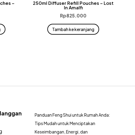
uches –
250ml Diffuser Refill Pouches – Lost
In Amalfi
Rp
825.000
g
Tambah ke keranjang
langgan
Panduan Feng Shui untuk Rumah Anda:
Tips Mudah untuk Menciptakan
g
Keseimbangan, Energi, dan