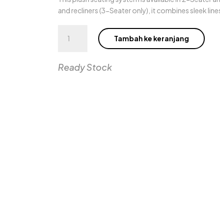
and recliners (3-Seater only), it combines sleek lin
Kuantitas
Tambah ke keranjang
Archipelago
3
Seater
Ready Stock
Sofa