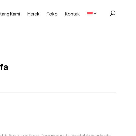
tang Kami
Merek
Toko
Kontak
fa
 and 3-Seater options. Designed with adjustable headrests