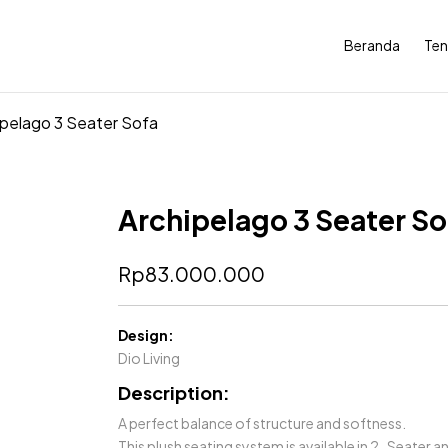
Beranda
Ten
ipelago 3 Seater Sofa
Archipelago 3 Seater So
Rp
83.000.000
Design:
Dio Living
Description:
A perfect balance of structure and softness.
This plush seating system is available in 2-Seater