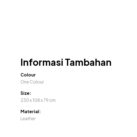
Informasi Tambahan
Colour
One Colour
Size:
230 x 108 x 79 cm
Material:
Leather