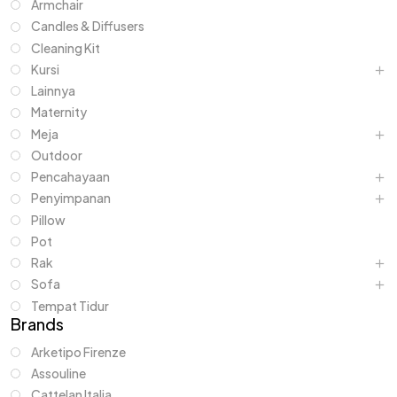
Armchair
Candles & Diffusers
Cleaning Kit
Kursi
Lainnya
Maternity
Meja
Outdoor
Pencahayaan
Penyimpanan
Pillow
Pot
Rak
Sofa
Tempat Tidur
Brands
Arketipo Firenze
Assouline
Cattelan Italia