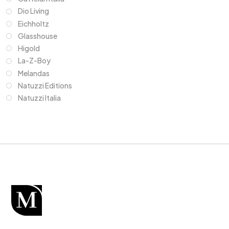
Dio Living
Eichholtz
Glasshouse
Higold
La-Z-Boy
Melandas
Natuzzi Editions
Natuzzi Italia